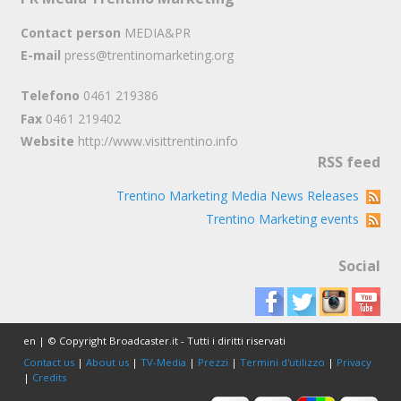
Contact person
MEDIA&PR
E-mail
press@trentinomarketing.org
Telefono
0461 219386
Fax
0461 219402
Website
http://www.visittrentino.info
RSS feed
Trentino Marketing Media News Releases
Trentino Marketing events
Social
en | © Copyright Broadcaster.it - Tutti i diritti riservati
Contact us
|
About us
|
TV-Media
|
Prezzi
|
Termini d'utilizzo
|
Privacy
|
Credits