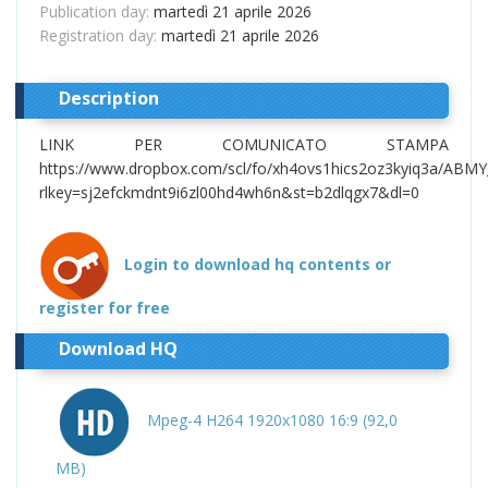
Publication day:
martedì 21 aprile 2026
Registration day:
martedì 21 aprile 2026
Description
LINK PER COMUNICATO STAMPA
https://www.dropbox.com/scl/fo/xh4ovs1hics2oz3kyiq3a/A
rlkey=sj2efckmdnt9i6zl00hd4wh6n&st=b2dlqgx7&dl=0
Login to download hq contents or
register for free
Download HQ
Mpeg-4 H264 1920x1080 16:9 (92,0
MB)