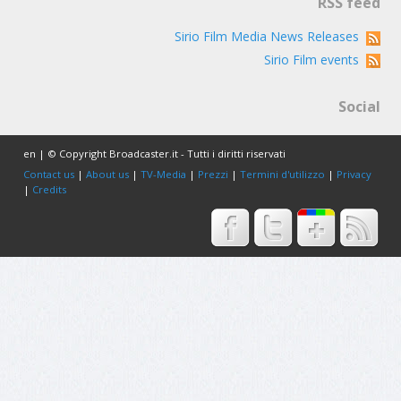
RSS feed
Sirio Film Media News Releases
Sirio Film events
Social
en | © Copyright Broadcaster.it - Tutti i diritti riservati
Contact us
|
About us
|
TV-Media
|
Prezzi
|
Termini d'utilizzo
|
Privacy
|
Credits