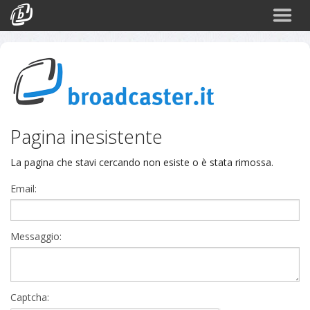
Back
CATEGORIE
Arte e Cultura
Sport
Pagina inesistente
Turismo
La pagina che stavi cercando non esiste o è stata rimossa.
Corporate
Email:
News
Politica
Messaggio:
Scienza
Captcha: